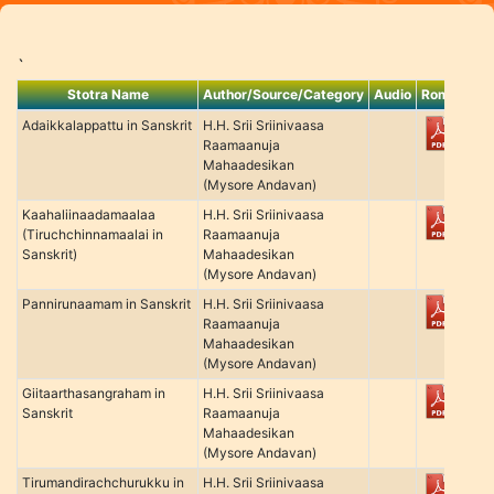
`
Stotra Name
Author/Source/Category
Audio
Roman
Ka
Adaikkalappattu in Sanskrit
H.H. Srii Sriinivaasa
Raamaanuja
Mahaadesikan
(Mysore Andavan)
Kaahaliinaadamaalaa
H.H. Srii Sriinivaasa
(Tiruchchinnamaalai in
Raamaanuja
Sanskrit)
Mahaadesikan
(Mysore Andavan)
Pannirunaamam in Sanskrit
H.H. Srii Sriinivaasa
Raamaanuja
Mahaadesikan
(Mysore Andavan)
Giitaarthasangraham in
H.H. Srii Sriinivaasa
Sanskrit
Raamaanuja
Mahaadesikan
(Mysore Andavan)
Tirumandirachchurukku in
H.H. Srii Sriinivaasa