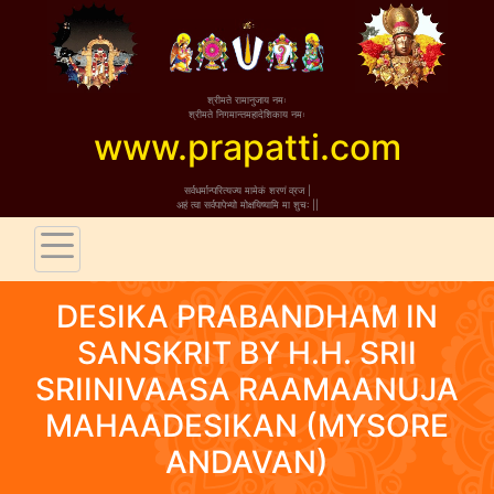
श्रीमते रामानुजाय नमः
श्रीमते निगमान्तमहादेशिकाय नमः
www.prapatti.com
सर्वधर्मान्परित्यज्य मामेकं शरणं व्रज |
अहं त्वा सर्वपापेभ्यो मोक्षयिष्यामि मा शुच: ||
DESIKA PRABANDHAM IN
SANSKRIT BY H.H. SRII
SRIINIVAASA RAAMAANUJA
MAHAADESIKAN (MYSORE
ANDAVAN)