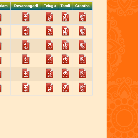
alam
Devanaagarii
Telugu
Tamil
Grantha
alam
Devanaagarii
Telugu
Tamil
Grantha