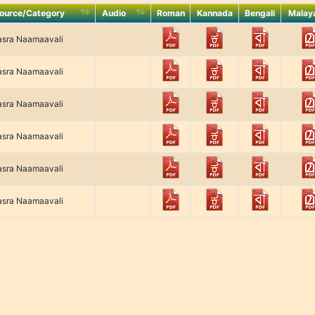
ource/Category
Audio
Roman
Kannada
Bengali
Malay
ource/Category
Audio
Roman
Kannada
Bengali
Malay
sra Naamaavali
sra Naamaavali
sra Naamaavali
sra Naamaavali
sra Naamaavali
sra Naamaavali