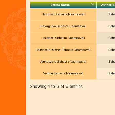
Stotra Name
Author/S
Stotra Name
Author/S
Hanumat Sahasra Naamaavali
Saha
Hayagriiva Sahasra Naamaavali
Saha
Lakshmii Sahasra Naamaavali
Saha
Lakshmiinrisimha Sahasra Naamaavali
Saha
Venkatesha Sahasra Naamaavali
Saha
Vishnu Sahasra Naamaavali
Saha
Showing 1 to 6 of 6 entries