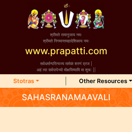
श्रीमते रामानुजाय नमः
श्रीमते निगमान्तमहादेशिकाय नमः
www.prapatti.com
सर्वधर्मान्परित्यज्य मामेकं शरणं व्रज |
अहं त्वा सर्वपापेभ्यो मोक्षयिष्यामि मा शुच: ||
Stotras
Other Resources
SAHASRANAMAAVALI